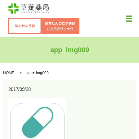
メ
app_img009
HOME
app_img009
2017/09/28