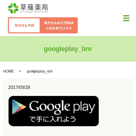
メ
googleplay_bnr
HOME
googleplay_bnr
2017/09/28