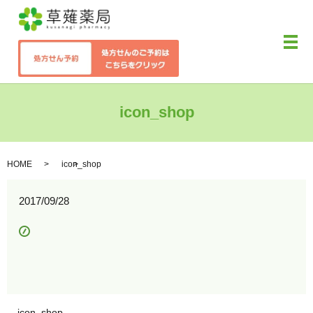
メ
icon_shop
HOME
icon_shop
2017/09/28
icon_shop