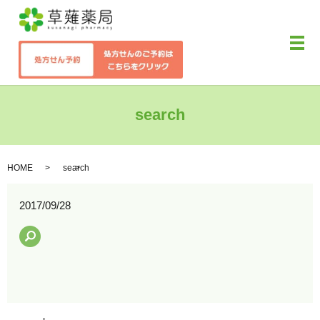
メ
search
HOME
search
2017/09/28